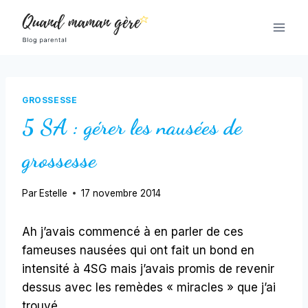
Aller
au
contenu
GROSSESSE
5 SA : gérer les nausées de
grossesse
Par
Estelle
17 novembre 2014
Ah j’avais commencé à en parler de ces
fameuses nausées qui ont fait un bond en
intensité à 4SG mais j’avais promis de revenir
dessus avec les remèdes « miracles » que j’ai
trouvé.