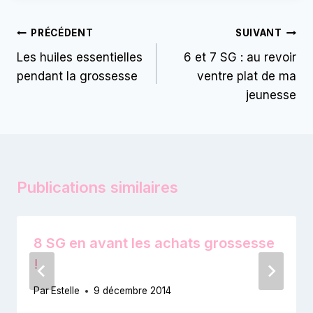
Navigation
PRÉCÉDENT
SUIVANT
de
Les huiles essentielles
6 et 7 SG : au revoir
pendant la grossesse
ventre plat de ma
l’article
jeunesse
Publications similaires
8 SG en avant les achats grossesse
!
Par
Estelle
9 décembre 2014