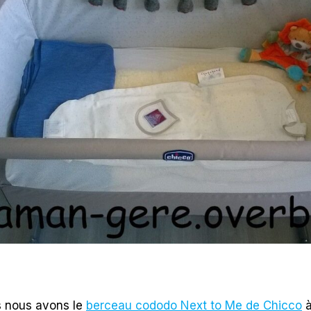
s nous avons le
berceau cododo Next to Me de Chicco
à