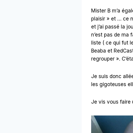
Mister B m’a égal
plaisir » et … ce 
et j’ai passé la 
n’est pas de ma fa
liste ( ce qui fu
Beaba et RedCast
regrouper ». C’é
Je suis donc allé
les gigoteuses el
Je vis vous faire 