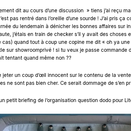
ement dit au cours d’une discussion » tiens j’ai reçu ma 
n’est pas rentré dans l’oreille d’une sourde ! J’ai pris ç
journée du lendemain à dénicher les bonnes affaires sur in
ute, j’étais en train de checker s’il y avait des choses 
t le cas) quand tout à coup une copine me dit « oh ya une
le sur showroomprivé ! si tu veux je passe commande 
tait tentant quand même non ??
e jeter un coup d’œil innocent sur le contenu de la ven
les ne sont pas bien cher. Ce serait dommage de s’en pri
un petit briefing de l’organisation question dodo pour Litc