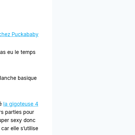
 chez Puckababy
pas eu le temps
blanche basique
té
la gigoteuse 4
rs parties pour
 super sexy donc
ar elle s’utilise