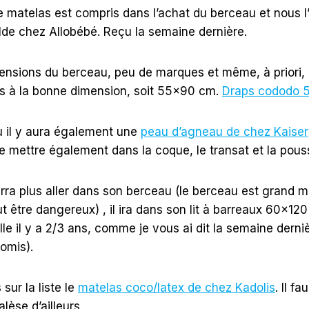
 matelas est compris dans l’achat du berceau et nous l
e chez Allobébé. Reçu la semaine dernière.
ensions du berceau, peu de marques et même, à priori, 
s à la bonne dimension, soit 55×90 cm.
Draps cododo 
u il y aura également une
peau d’agneau de chez Kaiser
se mettre également dans la coque, le transat et la pouss
urra plus aller dans son berceau (le berceau est grand 
ut être dangereux) , il ira dans son lit à barreaux 60×12
le il y a 2/3 ans, comme je vous ai dit la semaine derniè
omis).
sur la liste le
matelas coco/latex de chez Kadolis
. Il f
alèse d’ailleurs.