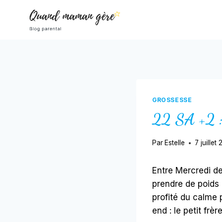
Aller
au
contenu
GROSSESSE
22 SA +2 : 
Par
Estelle
7 juillet
Entre Mercredi der
prendre de poids 
profité du calme
end : le petit frè