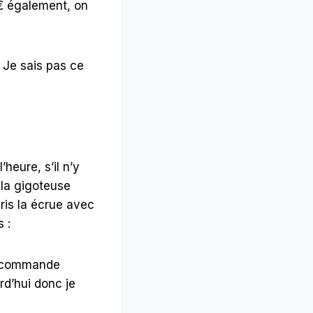
5€ également, on
. Je sais pas ce
heure, s’il n’y
 la gigoteuse
ris la écrue avec
 :
ma commande
rd’hui donc je