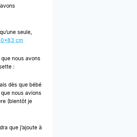
’avons
qu’une seule,
50×83 cm
que nous avons
ette :
mais dès que bébé
0 que nous avions
re (bientôt je
audra que j’ajoute à