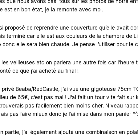
es que nous avons casi tous sur les photos de notre e
lle est en bon état, je la remonte avec moi.
si proposé de reprendre une couverture qu’elle avait 
mais terminé car elle est aux couleurs de la chambre de Li
 donc elle sera bien chaude. Je pense l’utiliser pour le c
les veilleuses etc on parlera une autre fois car l’heure 
nté ce que j’ai acheté au final !
 privé Beaba/RedCastle, j’ai vue une gigoteuse 75cm TO
lieu de 65€, c’est pas mal ! J’ai fait un tour vite fait sur 
rouverais pas facilement bien moins cher. Niveau rapport
rais pas faire mieux donc je l’ai mise dans mon panier ^^
n partie, j’ai également ajouté une combinaison en polai