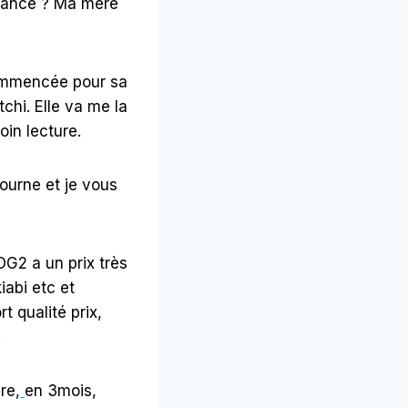
nfance ? Ma mère
commencée pour sa
tchi. Elle va me la
oin lecture.
tourne et je vous
G2 a un prix très
kiabi etc et
 qualité prix,
.
re,
en 3mois,