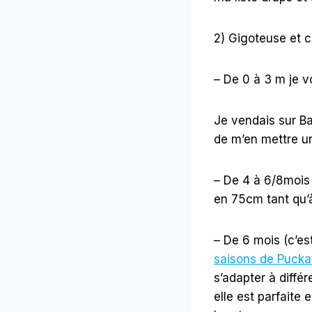
2) Gigoteuse et 
– De 0 à 3 m je 
Je vendais sur Ba
de m’en mettre un
– De 4 à 6/8mois 
en 75cm tant qu’à
– De 6 mois (c’es
saisons de Puck
s’adapter à différ
elle est parfaite 