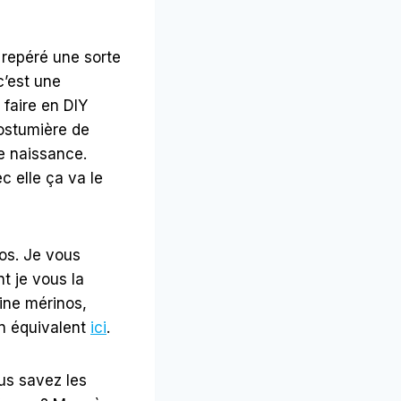
 repéré une sorte
c’est une
 faire en DIY
ostumière de
de naissance.
c elle ça va le
nos. Je vous
t je vous la
aine mérinos,
n équivalent
ici
.
us savez les