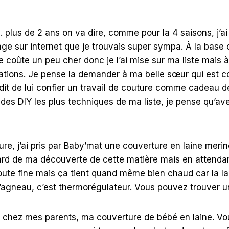
 plus de 2 ans on va dire, comme pour la 4 saisons, j’ai
e sur internet que je trouvais super sympa. À la base 
e coûte un peu cher donc je l’ai mise sur ma liste mais à
ations. Je pense la demander à ma belle sœur qui est c
 dit de lui confier un travail de couture comme cadeau 
des DIY les plus techniques de ma liste, je pense qu’ave
re, j’ai pris par Baby’mat une couverture en laine meri
tard de ma découverte de cette matière mais en attendan
toute fine mais ça tient quand même bien chaud car la l
agneau, c’est thermorégulateur. Vous pouvez trouver u
r chez mes parents, ma couverture de bébé en laine. Vo