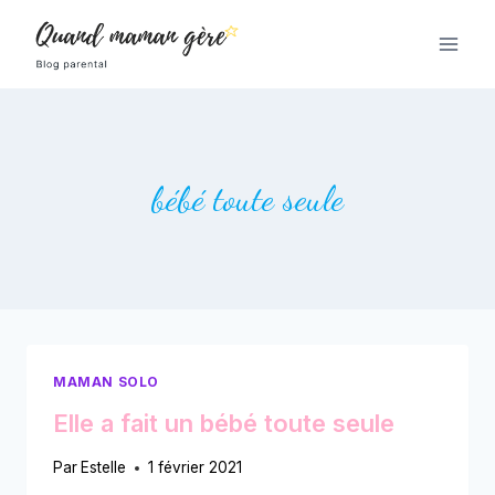
Aller
au
contenu
bébé toute seule
MAMAN SOLO
Elle a fait un bébé toute seule
Par
Estelle
1 février 2021