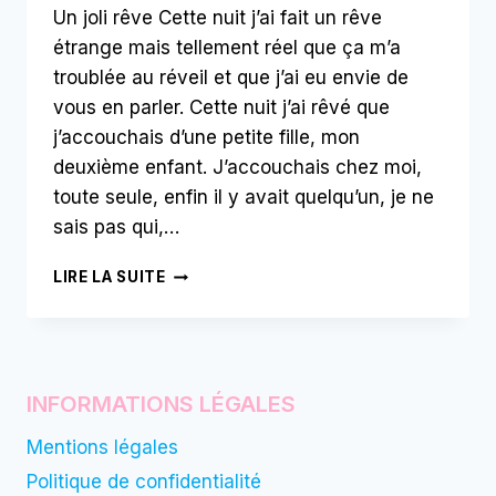
Un joli rêve Cette nuit j’ai fait un rêve
étrange mais tellement réel que ça m’a
troublée au réveil et que j’ai eu envie de
vous en parler. Cette nuit j’ai rêvé que
j’accouchais d’une petite fille, mon
deuxième enfant. J’accouchais chez moi,
toute seule, enfin il y avait quelqu’un, je ne
sais pas qui,…
ELLE
LIRE LA SUITE
A
FAIT
UN
BÉBÉ
TOUTE
INFORMATIONS LÉGALES
SEULE
Mentions légales
Politique de confidentialité